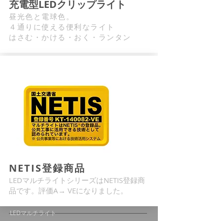
充電型LEDクリップライト
昼光色と電球色。
​４通りに使える便利なライト
​はさむ・かける・おく・ランタン
NETIS登録商品
LEDマルチライトシリーズはNETIS登録商
品です。評価A→ VEになりました。
LEDマルチライト