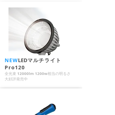
NEW
LED
マルチライト
Pro120
全光束
12000lm 1200w
相当の明るさ
​大好評発売中